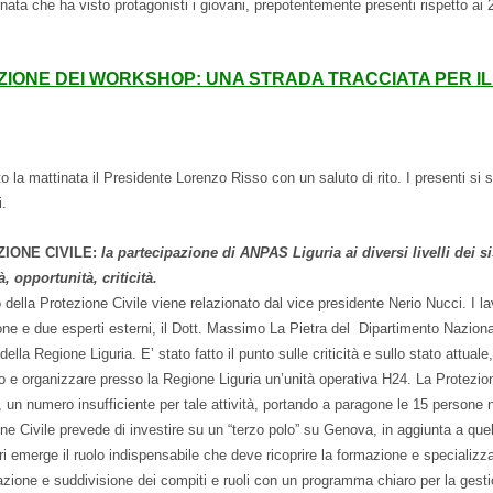
nata che ha visto protagonisti i giovani, prepotentemente presenti rispetto ai 2
ZIONE DEI WORKSHOP: UNA STRADA TRACCIATA PER I
o la mattinata il Presidente Lorenzo Risso con un saluto di rito. I presenti si s
i.
IONE CIVILE:
la partecipazione di ANPAS Liguria ai diversi livelli dei s
, opportunità, criticità.
o della Protezione Civile viene relazionato dal vice presidente Nerio Nucci. I la
ne e due esperti esterni, il Dott. Massimo La Pietra del Dipartimento Nazional
ella Regione Liguria. E’ stato fatto il punto sulle criticità e sullo stato attuale
e organizzare presso la Regione Liguria un’unità operativa H24. La Protezion
 un numero insufficiente per tale attività, portando a paragone le 15 persone
ne Civile prevede di investire su un “terzo polo” su Genova, in aggiunta a que
ri emerge il ruolo indispensabile che deve ricoprire la formazione e specializz
azione e suddivisione dei compiti e ruoli con un programma chiaro per la gesti