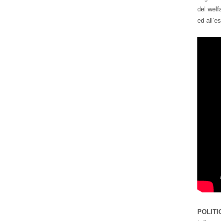
del welf
ed all’e
POLITI