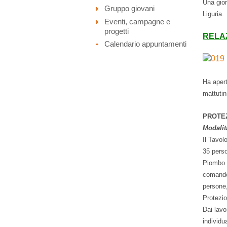
Una gior
Gruppo giovani
Liguria.
Eventi, campagne e
progetti
RELA
Calendario appuntamenti
Ha apert
mattutin
PROTEZ
Modalità
Il Tavol
35 perso
Piombo d
comando 
persone,
Protezio
Dai lavo
individu