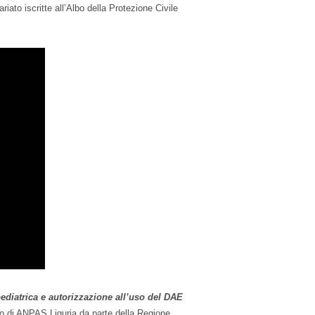
riato iscritte all’Albo della Protezione Civile
pediatrica e autorizzazione all’uso del DAE
to di ANPAS Liguria da parte della Regione