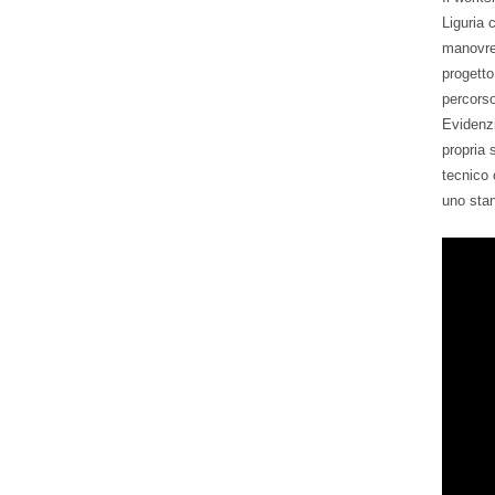
Liguria 
manovre 
progetto
percorso
Evidenzi
propria 
tecnico 
uno stan