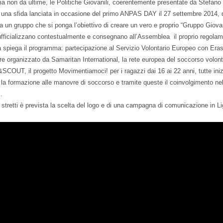
ma non da ultime, le Politiche Giovanili, coerentemente presentate da Stefano 
 una sfida lanciata in occasione del primo ANPAS DAY il 27 settembre 2014, 
 a un gruppo che si ponga l’obiettivo di creare un vero e proprio “Gruppo Giov
ufficializzano contestualmente e consegnano all’Assemblea il proprio regolame
 spiega il programma: partecipazione al Servizio Volontario Europeo con Era
e organizzato da Samaritan International, la rete europea del soccorso volontar
COUT, il progetto Movimentiamoci! per i ragazzi dai 16 ai 22 anni, tutte ini
a formazione alle manovre di soccorso e tramite queste il coinvolgimento nel
i.
 stretti è prevista la scelta del logo e di una campagna di comunicazione in Li