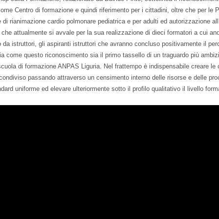
come Centro di formazione e quindi riferimento per i cittadini, oltre che per le
di rianimazione cardio polmonare pediatrica e per adulti ed autorizzazione all’u
 che attualmente si avvale per la sua realizzazione di dieci formatori a cui 
 da istruttori, gli aspiranti istruttori che avranno concluso positivamente il 
a come questo riconoscimento sia il primo tassello di un traguardo più ambiz
scuola di formazione ANPAS Liguria. Nel frattempo è indispensabile creare le c
condiviso passando attraverso un censimento interno delle risorse e delle proc
dard uniforme ed elevare ulteriormente sotto il profilo qualitativo il livello fo