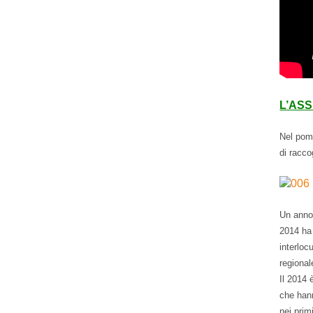
L’AS
Nel pom
di racco
Un anno 
2014 ha
interloc
regional
Il 2014 
che hann
nei prim