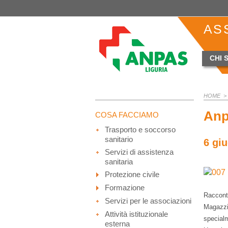
AS
CHI 
HOME
> 
Anp
COSA FACCIAMO
Trasporto e soccorso
sanitario
6 gi
Servizi di assistenza
sanitaria
Protezione civile
Formazione
Raccont
Servizi per le associazioni
Magazzin
Attività istituzionale
specialm
esterna