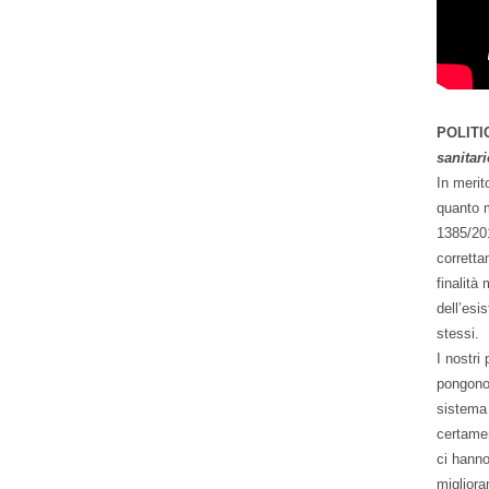
POLITI
sanitar
In merit
quanto m
1385/201
corretta
finalità
dell’esi
stessi.
I nostri
pongono 
sistema 
certamen
ci hanno
migliora