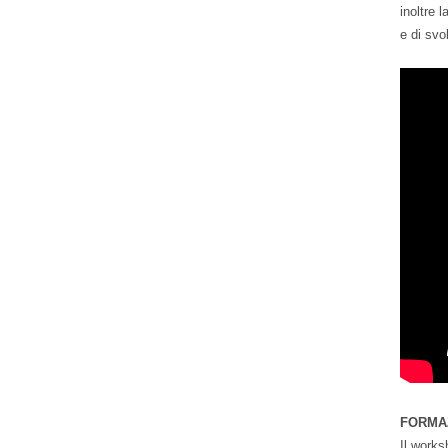
inoltre 
e di svo
FORMA
Il works