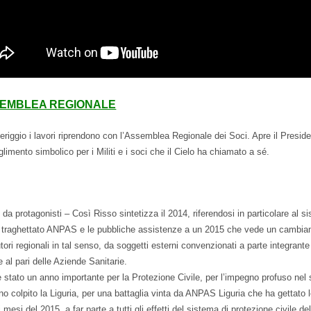
SEMBLEA REGIONALE
eriggio i lavori riprendono con l’Assemblea Regionale dei Soci. Apre il Pres
glimento simbolico per i Militi e i soci che il Cielo ha chiamato a sé.
da protagonisti – Così Risso sintetizza il 2014, riferendosi in particolare al sis
 traghettato ANPAS e le pubbliche assistenze a un 2015 che vede un cambiame
utori regionali in tal senso, da soggetti esterni convenzionati a parte integrante
e al pari delle Aziende Sanitarie.
è stato un anno importante per la Protezione Civile, per l’impegno profuso nel s
o colpito la Liguria, per una battaglia vinta da ANPAS Liguria che ha gettato l
i mesi del 2015, a far parte a tutti gli effetti del sistema di protezione civile de