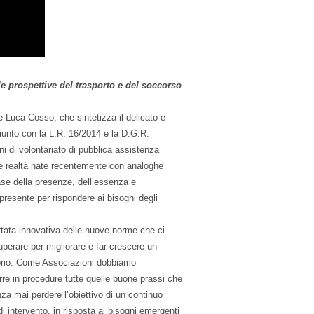
 le prospettive del trasporto e del soccorso
ore Luca Cosso, che sintetizza il delicato e
iunto con la L.R. 16/2014 e la D.G.R.
i di volontariato di pubblica assistenza
lle realtà nate recentemente con analoghe
base della presenze, dell’essenza e
presente per rispondere ai bisogni degli
portata innovativa delle nuove norme che ci
uperare per migliorare e far crescere un
torio. Come Associazioni dobbiamo
rre in procedure tutte quelle buone prassi che
za mai perdere l’obiettivo di un continuo
di intervento, in risposta ai bisogni emergenti