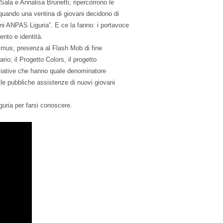
Sala e Annalisa Brunetti; ripercorrono le
quando una ventina di giovani decidono di
ani ANPAS Liguria”. E ce la fanno: i portavoce
nto e identità.
smus; presenza al Flash Mob di fine
io; il Progetto Colors, il progetto
ziative che hanno quale denominatore
le pubbliche assistenze di nuovi giovani
guria per farsi conoscere.