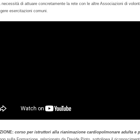
la necessità di attuare concretamente la rete con le altre Associazioni di volonta
lgere esercitazioni comuni.
ZIONE:
corso per istruttori alla rianimazione cardiopolmonare adulta e 
hop sulla Formazione, relazionato da Davide Pinto, sottolinea il riconoscimen