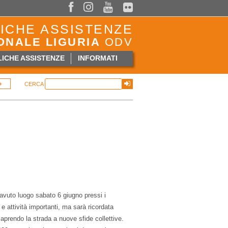



ICHE ASSISTENZE
ONALE LIGURIA
ODV
ICHE ASSISTENZE
INFORMATI
CERCA
vuto luogo sabato 6 giugno pressi i
 attività importanti, ma sarà ricordata
 aprendo la strada a nuove sfide collettive.