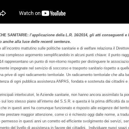
CHE SANITARIE:
l’applicazione della L.R. 16/2014, gli atti conseguenti e
io anche alla luce delle recenti sentenze.
o all’incontro mattutino sulle politiche sanitarie e di welfare relaziona il Dirett
ai complesso argomento semplificandolo in alcuni punti chiave: il punto ragg
4 rappresentano un punto di non-ritorno rispetto per distinguere le associazion
mente impegnate nel servizio di soccorso e trasporto sanitario rispetto a que
 ma prive di ogni radicamento territoriale. Un radicamento territoriale che alla 
stenza di ogni pubblica assistenza ANPAS, fondata e sostenuta dai cittadini e 
 principali interlocutori, le Aziende sanitarie, non hanno ancora assimilato la 
sul loro stesso piano all’interno del S.S.R. e questa è la prima difficoltà da s
che in questi anni ha comunque funzionato e risposto alle esigenze del terri
te prestare maggior attenzione, come ci è richiesto oggi dalle norme, a tradu
 permesso in questi anni un corretto ed efficiente svolgimento dei servizi, sen
mento del livello di assistenza in favore dei cittadini. Individuare nuovi spazi 