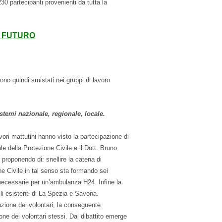
30 partecipanti provenienti da tutta la
L FUTURO
ono quindi smistati nei gruppi di lavoro
istemi nazionale, regionale, locale.
vori mattutini hanno visto la partecipazione di
e della Protezione Civile e il Dott. Bruno
, proponendo di: snellire la catena di
e Civile in tal senso sta formando sei
 necessarie per un’ambulanza H24. Infine la
lli esistenti di La Spezia e Savona.
azione dei volontari, la conseguente
one dei volontari stessi. Dal dibattito emerge