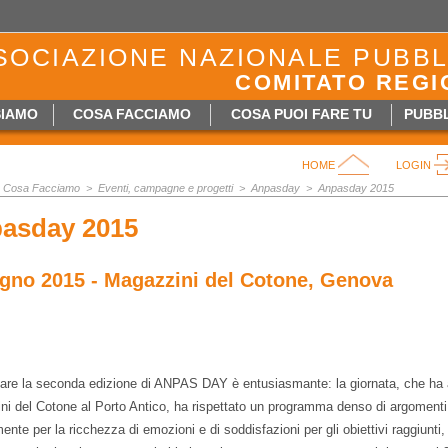
SOCIAZIONE NAZIONALE PUBBL
COMITATO REGI
SIAMO
COSA FACCIAMO
COSA PUOI FARE TU
PUBBL
HOME
LOGIN
Cosa Facciamo >
Eventi, campagne e progetti
>
Anpasday
>
Anpasday 2015
asday 2015
ugno 2015 - Magazzini del Cotone, Genova
are la seconda edizione di ANPAS DAY è entusiasmante: la giornata, che ha a
i del Cotone al Porto Antico, ha rispettato un programma denso di argomenti e
ente per la ricchezza di emozioni e di soddisfazioni per gli obiettivi raggiunti,