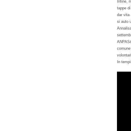
Infine, 
tappe di
dar vita
si auto 
Annalisa
settembr
ANPAS&S
comune l
volontar
In tempi