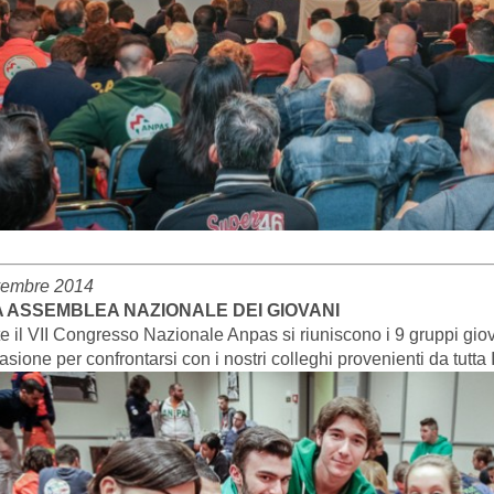
vembre 2014
A ASSEMBLEA NAZIONALE DEI GIOVANI
 il VII Congresso Nazionale Anpas si riuniscono i 9 gruppi giovan
sione per confrontarsi con i nostri colleghi provenienti da tutta I