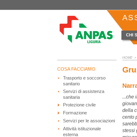
AS
CHI 
HOME
> 
Gru
COSA FACCIAMO
Trasporto e soccorso
sanitario
Narra
Servizi di assistenza
...che
sanitaria
giovan
Protezione civile
della 
Formazione
cento 
Servizi per le associazioni
sarebb
Attività istituzionale
stessi
esterna