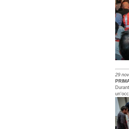
29 no
PRIM
Durante
un’occa