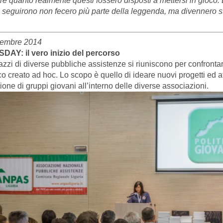
re quanto realmente questi fossero disposti a mettersi in gioco
 seguirono non fecero più parte della leggenda, ma divennero st
tembre 2014
AY: il vero inizio del percorso
azzi di diverse pubbliche assistenze si riuniscono per confrontar
co creato ad hoc. Lo scopo è quello di ideare nuovi progetti ed 
ione di gruppi giovani all’interno delle diverse associazioni.