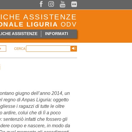



ICHE ASSISTENZE
ONALE LIGURIA
ODV
ICHE ASSISTENZE
INFORMATI
CERCA
i
 lontano giugno dell’anno 2014, un
el regno di Anpas Liguria: oggetto
esse i ragazzi di tutte le oltre
 ardire, colui che di lì a poco
 sentenziò infatti che fossero gli
endere corpo e nascere, in modo da