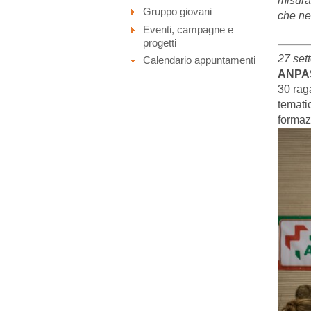
misura
Gruppo giovani
che ne
Eventi, campagne e
progetti
27 set
Calendario appuntamenti
ANPASD
30 rag
temati
formaz