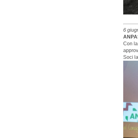
6 giug
ANPASD
Con la
approv
Soci l