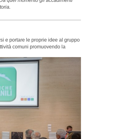
. Da quel momento gli accadimenti
oria.
si e portare le proprie idee al gruppo
attività comuni promuovendo la