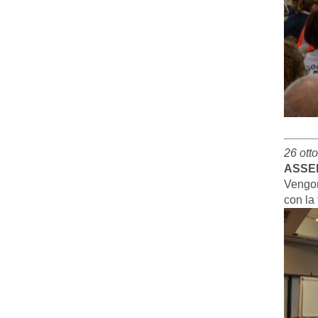
26 ott
ASSEM
Vengon
con la 