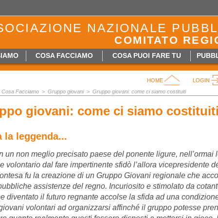
SOCIAZIONE NAZIONALE PUBBL
COMITATO REGI
SIAMO
COSA FACCIAMO
COSA PUOI FARE TU
PUBBL
HOME
LOGIN
Cosa Facciamo >
Gruppo giovani
>
Gruppo giovani: come ci siamo costituiti
ppo giovani: come ci siamo costituit
 la leggenda...
 in un non meglio precisato paese del ponente ligure, nell’ormai
e volontario dal fare impertinente sfidò l’allora vicepresidente d
contesa fu la creazione di un Gruppo Giovani regionale che accogli
pubbliche assistenze del regno. Incuriosito e stimolato da cotanto
e diventato il futuro regnante accolse la sfida ad una condizione:
 giovani volontari ad organizzarsi affinché il gruppo potesse pr