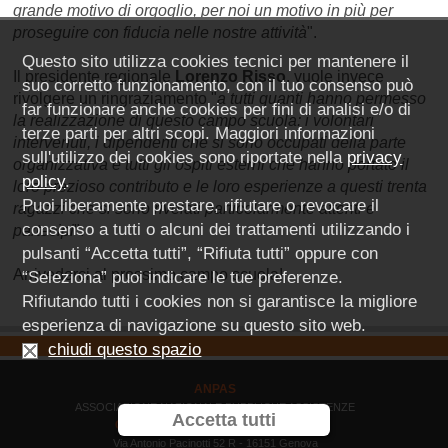
grande motivo di orgoglio, per noi un motivo in più per
proseguire con fiducia nelle nostre attività
".
Questo sito utilizza cookies tecnici per mantenere il
Il presidente regionale
Lorenzo Risso
, vuole invece
suo corretto funzionamento, con il tuo consenso può
rivolgere un ringraziamento "
a tutti quanti hanno permesso
far funzionare anche cookies per fini di analisi e/o di
la realizzazione di questo campo scuola: i volontari
terze parti per altri scopi. Maggiori informazioni
intervenuti, i dipendenti che si sono occupati della parte
sull'utilizzo dei cookies sono riportate nella
privacy
organizzativa e tutti gli ospiti esterni che hanno portato il
policy
.
loro prezioso contributo e le loro esperienze a questi trenta
Puoi liberamente prestare, rifiutare o revocare il
ragazzi che si sono rivelati particolarmente attenti e
consenso a tutti o alcuni dei trattamenti utilizzando i
partecipi
".
pulsanti “Accetta tutti”, “Rifiuta tutti” oppure con
Arrivederci al prossimo campo scuola!
“Seleziona” puoi indicare le tue preferenze.
Rifiutando tutti i cookies non si garantisce la migliore
esperienza di navigazione su questo sito web.
chiudi questo spazio
ANPAS
ASSOCIAZIONE NAZIONALE PUBBLICHE ASSISTENZE
Accetta tutti
COMITATO REGIONE LIGURIA ODV
Via Antonio Pacinotti 52 R - 16151 Genova