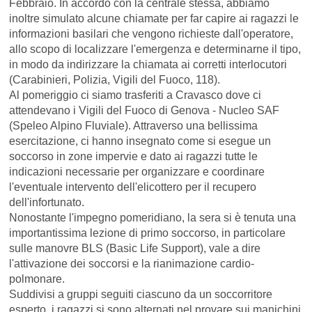
Febbraio. In accordo con la centrale stessa, abbiamo
inoltre simulato alcune chiamate per far capire ai ragazzi le
informazioni basilari che vengono richieste dall'operatore,
allo scopo di localizzare l'emergenza e determinarne il tipo,
in modo da indirizzare la chiamata ai corretti interlocutori
(Carabinieri, Polizia, Vigili del Fuoco, 118).
Al pomeriggio ci siamo trasferiti a Cravasco dove ci
attendevano i Vigili del Fuoco di Genova - Nucleo SAF
(Speleo Alpino Fluviale). Attraverso una bellissima
esercitazione, ci hanno insegnato come si esegue un
soccorso in zone impervie e dato ai ragazzi tutte le
indicazioni necessarie per organizzare e coordinare
l'eventuale intervento dell'elicottero per il recupero
dell'infortunato.
Nonostante l'impegno pomeridiano, la sera si è tenuta una
importantissima lezione di primo soccorso, in particolare
sulle manovre BLS (Basic Life Support), vale a dire
l'attivazione dei soccorsi e la rianimazione cardio-
polmonare.
Suddivisi a gruppi seguiti ciascuno da un soccorritore
esperto, i ragazzi si sono alternati nel provare sui manichini