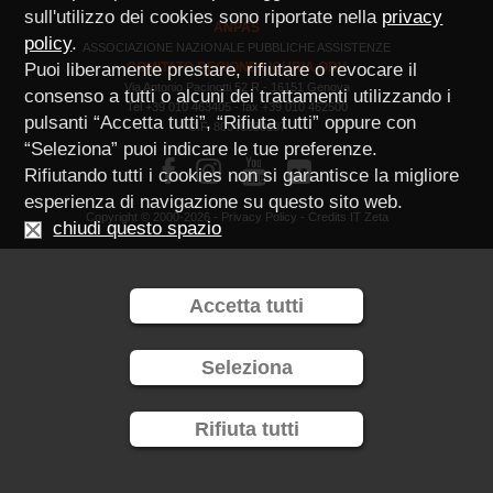
sull'utilizzo dei cookies sono riportate nella
privacy
ANPAS
policy
.
ASSOCIAZIONE NAZIONALE PUBBLICHE ASSISTENZE
Puoi liberamente prestare, rifiutare o revocare il
COMITATO REGIONE LIGURIA ODV
Via Antonio Pacinotti 52 R - 16151 Genova
consenso a tutti o alcuni dei trattamenti utilizzando i
Tel +39 010 463405 - fax +39 010 462500
pulsanti “Accetta tutti”, “Rifiuta tutti” oppure con
C.F. 80046830107
“Seleziona” puoi indicare le tue preferenze.



Rifiutando tutti i cookies non si garantisce la migliore
esperienza di navigazione su questo sito web.
Copyright © 2000-2026 -
Privacy Policy
- Credits
IT Zeta
chiudi questo spazio
Accetta tutti
Seleziona
Rifiuta tutti