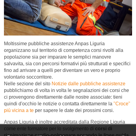
Moltissime pubbliche assistenze Anpas Liguria
organizzano sul territorio di competenza corsi rivolti alla
popolazione sia per imparare le semplici manovre
salvavita, sia con percorsi formativi più strutturati e specifici
fino ad arrivare a quelli per diventare un vero e proprio
volontario soccorritore.
Nelle sezione del sito
Notizie dalle pubbliche assistenze
pubblichiamo di volta in volta le segnalazioni dei corsi che
ci provengono direttamente dalle nostre associate: tieni
quindi d'occhio le notizie o contatta direttamente la
"Croce"
più vicina a te
per sapere le date dei prossimi corsi.
Anpas Liguria è inoltre accreditata dalla Regione Liguria
come ente formatore per lo svolgimento di
corsi di
rianimazione cardio-polmonare secondo le linee guida