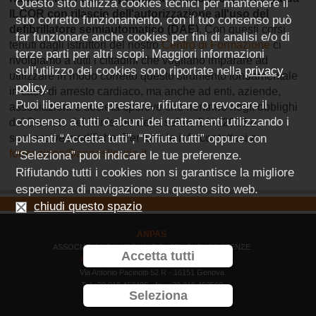
Questo sito utilizza cookies tecnici per mantenere il
ILCOR con rilascio dell'autorizzazione all'uso del
suo corretto funzionamento, con il tuo consenso può
defibrillatore semiautomatico (DAE)
. Con questi corsi
far funzionare anche cookies per fini di analisi e/o di
tenuti dagli istruttori del nostro
Centro di Formazione
ci
terze parti per altri scopi. Maggiori informazioni
rivolgiamo a tutti i cittadini che vogliano imparare ad
sull'utilizzo dei cookies sono riportate nella
privacy
utilizzare in modo corretto questo strumento fondamentale
policy
.
in caso di arresto cardiaco, ma anche ad enti, aziende,
Puoi liberamente prestare, rifiutare o revocare il
associazioni e società sportive che rientrino negli obblighi
consenso a tutti o alcuni dei trattamenti utilizzando i
del Decreto del Ministero della salute 24/4/2013 e
pulsanti “Accetta tutti”, “Rifiuta tutti” oppure con
successive modifiche. Per tutte le info contattaci a:
formazione@anpasliguria.it
“Seleziona” puoi indicare le tue preferenze.
Rifiutando tutti i cookies non si garantisce la migliore
esperienza di navigazione su questo sito web.
chiudi questo spazio
ANPAS
ASSOCIAZIONE NAZIONALE PUBBLICHE ASSISTENZE
Accetta tutti
COMITATO REGIONE LIGURIA ODV
Via Antonio Pacinotti 52 R - 16151 Genova
Tel +39 010 463405 - fax +39 010 462500
Seleziona
C.F. 80046830107