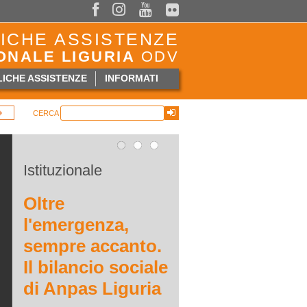



ICHE ASSISTENZE
ONALE LIGURIA
ODV
ICHE ASSISTENZE
INFORMATI
CERCA
Istituzionale
Oltre
l'emergenza,
sempre accanto.
Il bilancio sociale
di Anpas Liguria