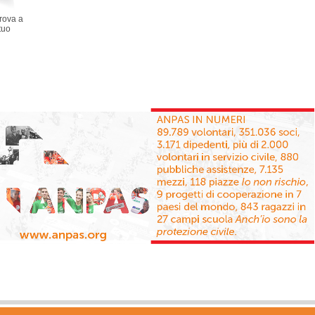
prova a
tuo