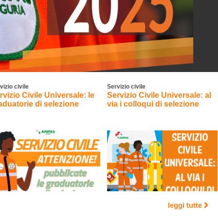
vizio civile
Servizio civile
rvizio Civile Universale: le
Servizio Civile Universale: al
aduatorie di selezione
via i colloqui di selezione
leggi tutte
