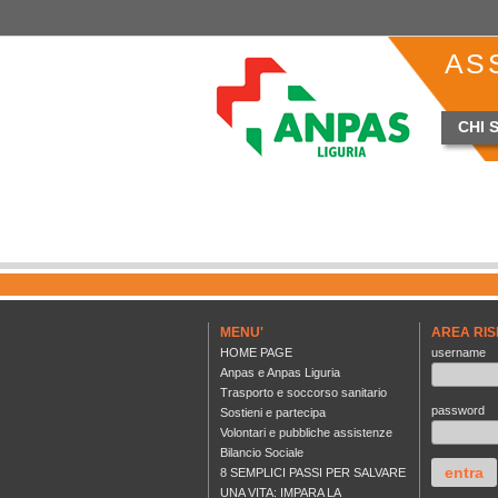
AS
CHI 
MENU'
AREA RIS
HOME PAGE
username
Anpas e Anpas Liguria
Trasporto e soccorso sanitario
password
Sostieni e partecipa
Volontari e pubbliche assistenze
Bilancio Sociale
8 SEMPLICI PASSI PER SALVARE
UNA VITA: IMPARA LA