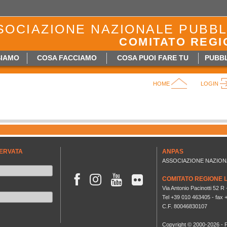
SOCIAZIONE NAZIONALE PUBBL
COMITATO REGI
SIAMO
COSA FACCIAMO
COSA PUOI FARE TU
PUBBL
HOME
LOGIN
ERVATA
ANPAS
ASSOCIAZIONE NAZION



COMITATO REGIONE 
Via Antonio Pacinotti 52 
Tel +39 010 463405 - fax
C.F. 80046830107
Copyright © 2000-2026 -
P