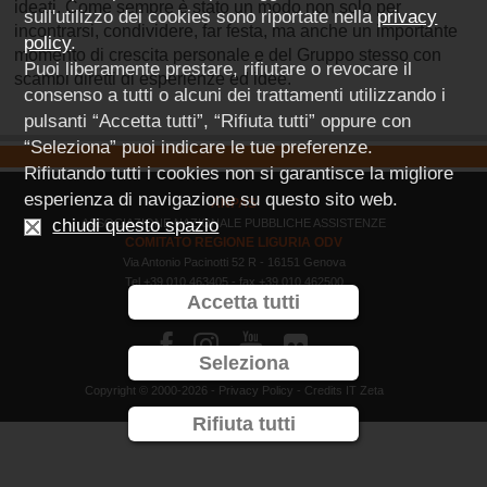
ideati. Come sempre è stato un modo non solo per
sull'utilizzo dei cookies sono riportate nella
privacy
incontrarsi, condividere, far festa, ma anche un importante
policy
.
momento di crescita personale e del Gruppo stesso con
Puoi liberamente prestare, rifiutare o revocare il
scambi diretti di esperienze ed idee.
consenso a tutti o alcuni dei trattamenti utilizzando i
pulsanti “Accetta tutti”, “Rifiuta tutti” oppure con
“Seleziona” puoi indicare le tue preferenze.
Rifiutando tutti i cookies non si garantisce la migliore
esperienza di navigazione su questo sito web.
ANPAS
chiudi questo spazio
ASSOCIAZIONE NAZIONALE PUBBLICHE ASSISTENZE
COMITATO REGIONE LIGURIA ODV
Via Antonio Pacinotti 52 R - 16151 Genova
Tel +39 010 463405 - fax +39 010 462500
Accetta tutti
C.F. 80046830107



Seleziona
Copyright © 2000-2026 -
Privacy Policy
- Credits
IT Zeta
Rifiuta tutti